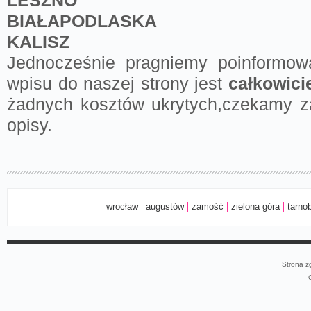
LESZNO
BIAŁAPODLASKA
KALISZ
Jednocześnie pragniemy poinformo
wpisu do naszej strony jest
całkowici
żadnych kosztów ukrytych,czekamy z
opisy.
wrocław
augustów
zamość
zielona góra
tarno
Strona z