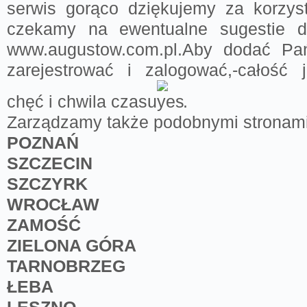
serwis gorąco dziękujemy za korzys
czekamy na ewentualne sugestie dot
www.augustow.com.pl.Aby dodać Pań
zarejestrować i zalogować,-całość j
chęć i chwila czasu
.
Zarządzamy także podobnymi stronami
POZNAŃ
SZCZECIN
SZCZYRK
WROCŁAW
ZAMOŚĆ
ZIELONA GÓRA
TARNOBRZEG
ŁEBA