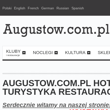
Polski
English
French
German
Russian
Spanish
KLUBY
NOCLEGI
KULTURA
SKLE
i restauracje
AUGUSTOW.COM.PL HOT
TURYSTYKA RESTAURA
Serdecznie witamy na naszej stronie