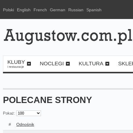
Polski
English
French
German
Russian
Spanish
KLUBY
NOCLEGI
KULTURA
SKLE
i restauracje
POLECANE STRONY
Pokaż:
#
Odnośnik