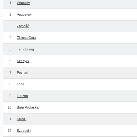
1
Wrocław
2
Augustów
3
Zamość
4
Zielona Góra
5
Tarnobrzeg
6
Szczyrk
7
Poznań
8
Łeba
9
Leszno
10
Biała Podlaska
11
Kalisz
12
Szczecin