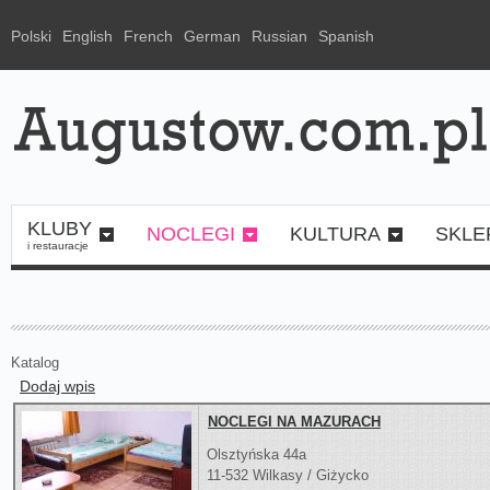
Polski
English
French
German
Russian
Spanish
KLUBY
NOCLEGI
KULTURA
SKLE
i restauracje
Katalog
Dodaj wpis
NOCLEGI NA MAZURACH
Olsztyńska 44a
11-532 Wilkasy / Giżycko