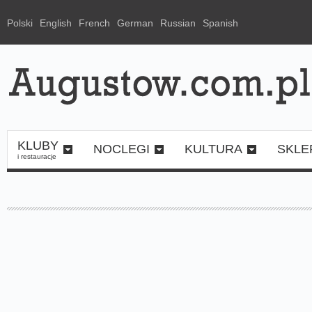
Polski
English
French
German
Russian
Spanish
KLUBY
NOCLEGI
KULTURA
SKLE
i restauracje